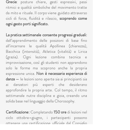
Grecia
: posture chiare, gesti espressivi, passi
ritmici e qualità simboliche del movimento tratte
da mito e rituale. Il corpo viene guidato attraverso
cicli di forza, fluidità e rilascio,
scoprendo come
ogni gesto porti significato.
La pratica settimanale consente progressi graduali:
dall’apprendimento delle posizioni di base fino
all’incarnare le qualità Apollinea (chiarezza),
Bacchica (intensità), Atletica (vitalità) e Lirica
(grazia). Ogni lezione combina tecnica e
improvvisazione, così gli studenti non apprendono
solo le forme ma scoprono anche la propria
espressione unica.
Non è necessaria esperienza di
danza
— le lezioni sono aperte sia ai principianti sia
ai danzatori più esperti che desiderano
approfondire la propria arte. Col tempo, il ritmo
settimanale nutre disciplina e gioia, creando una
solida base nel linguaggio della Chorosophy.
Certificazione:
Completando
150 ore
di lezioni nel
ciclo ottobre–giugno, i partecipanti possono
ottenere una certificazione ufficiale dal Consiglio
Internazionale della Danza (CID), UNESCO
,