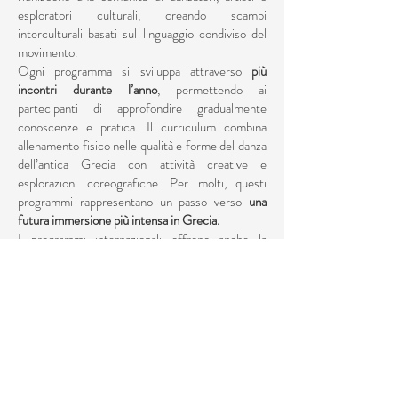
esploratori culturali, creando scambi
interculturali basati sul linguaggio condiviso del
movimento.
Ogni programma si sviluppa attraverso
più
incontri durante l’anno
, permettendo ai
partecipanti di approfondire gradualmente
conoscenze e pratica. Il curriculum combina
allenamento fisico nelle qualità e forme del danza
dell’antica Grecia con attività creative e
esplorazioni coreografiche. Per molti, questi
programmi rappresentano un passo verso
una
futura immersione più intensa in Grecia.
I programmi internazionali offrono anche la
possibilità di accedere alla
certificazione CID-
UNESCO
, completando cicli di formazione che
bilanciano pratica, teoria e performance. In
questo modo, aprono le porte non solo alla
crescita personale, ma anche al riconoscimento
professionale.