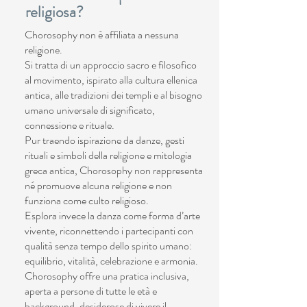
religiosa?
Chorosophy non è affiliata a nessuna
religione.
Si tratta di un approccio sacro e filosofico
al movimento, ispirato alla cultura ellenica
antica, alle tradizioni dei templi e al bisogno
umano universale di significato,
connessione e rituale.
Pur traendo ispirazione da danze, gesti
rituali e simboli della religione e mitologia
greca antica, Chorosophy non rappresenta
né promuove alcuna religione e non
funziona come culto religioso.
Esplora invece la danza come forma d’arte
vivente, riconnettendo i partecipanti con
qualità senza tempo dello spirito umano:
equilibrio, vitalità, celebrazione e armonia.
Chorosophy offre una pratica inclusiva,
aperta a persone di tutte le età e
background, desiderose di vivere il