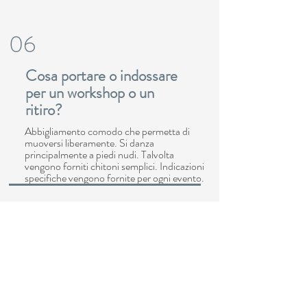
06
Cosa portare o indossare
per un workshop o un
ritiro?
Abbigliamento comodo che permetta di
muoversi liberamente. Si danza
principalmente a piedi nudi. Talvolta
vengono forniti chitoni semplici. Indicazioni
specifiche vengono fornite per ogni evento.
07
Posso essere prenotata
per un workshop privato o
una collaborazione?