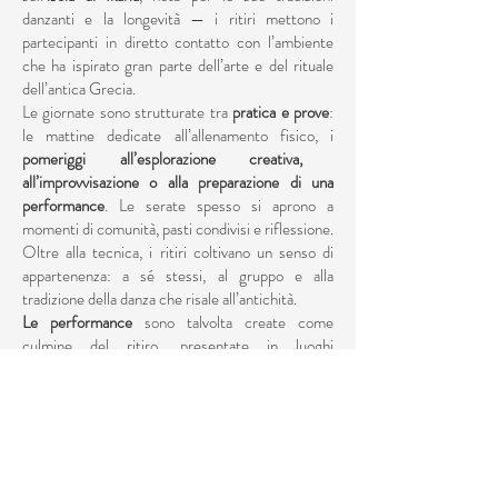
danzanti e la longevità — i ritiri mettono i
partecipanti in diretto contatto con l’ambiente
che ha ispirato gran parte dell’arte e del rituale
dell’antica Grecia.
Le giornate sono strutturate tra
pratica e prove
:
le mattine dedicate all’allenamento fisico, i
pomeriggi all’esplorazione creativa,
all’improvvisazione o alla preparazione di una
performance
. Le serate spesso si aprono a
momenti di comunità, pasti condivisi e riflessione.
Oltre alla tecnica, i ritiri coltivano un senso di
appartenenza: a sé stessi, al gruppo e alla
tradizione della danza che risale all’antichità.
Le performance
sono talvolta create come
culmine del ritiro, presentate in luoghi
significativi o paesaggi naturali. Questi momenti
permettono ai partecipanti di incarnare ciò che
hanno appreso e condividerlo con gli altri — un
gesto che richiama lo spirito comunitario dei
festival antichi. I ritiri sono sia un viaggio interiore
che un’avventura esteriore, lasciando i danzatori