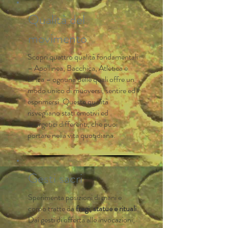
Qualità del
movimento
Scopri quattro qualità fondamentali
– Apollinea, Bacchica, Atletica e
Lirica – ognuna delle quali offre un
modo unico di muoversi, sentire ed
esprimersi. Queste qualità
risvegliano stati emotivi ed
energetici differenti, che puoi
portare nella vita quotidiana.
Gesti sacri
Sperimenta posizioni di mani e
corpo tratte da
fregi, statue e rituali
.
Dai gesti di offerta alle invocazioni,