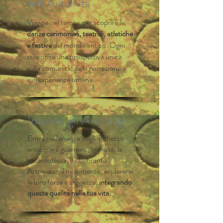
nell’Antichità
Viaggia nel tempo per scoprire le
danze cerimoniali, teatrali, atletiche
e festive
del mondo antico. Ogni
stile offre una prospettiva unica
sulla comunità, sulla narrazione e
sull’esperienza umana.
Incarna gli Archetipi
Entra nell’energia degli archetipi
antichi – il guerriero, la musa, la
sacerdotessa, il celebrante.
Attraverso il movimento, esplorerai
le loro forze e saggezze,
integrando
queste qualità nella tua vita.