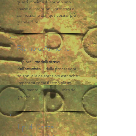
questi movimenti aprono uno
spazio di intenzione, presenza e
connessione con qualcosa di più
grande di te.
Ritmo e Armonia
Esplora i
modelli ritmici
dell’antichità
– dalle processioni
solenni alle celebrazioni estatiche.
Imparerai come il ritmo plasmi il
movimento, l’umore e l’unità del
gruppo.
Tipi di Danze