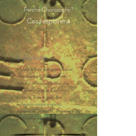
Perché Chorosophy?
Cosa esplorerai
Il Metodo
Impara le basi dell’approccio al
movimento di Ruby Ginner,
ispirato all’arte e alla filosofia
dell’antica Grecia. Esplorerai
posture, linee e gesti che
collegano corpo e spirito
attraverso chiarezza, armonia e
profondità espressiva.