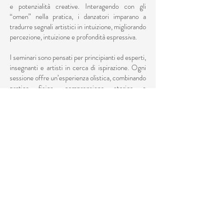
e potenzialità creative. Interagendo con gli
“omen” nella pratica, i danzatori imparano a
tradurre segnali artistici in intuizione, migliorando
percezione, intuizione e profondità espressiva.
I seminari sono pensati per principianti ed esperti,
insegnanti e artisti in cerca di ispirazione. Ogni
sessione offre un’esperienza olistica, combinando
pratica fisica, comprensione storica e
esplorazione riflessiva — lasciando i partecipanti
con competenze pratiche, insight filosofici e una
connessione più profonda con lo spirito del
movimento dell’antica Grecia.
Durata, date e sedi: da definire.