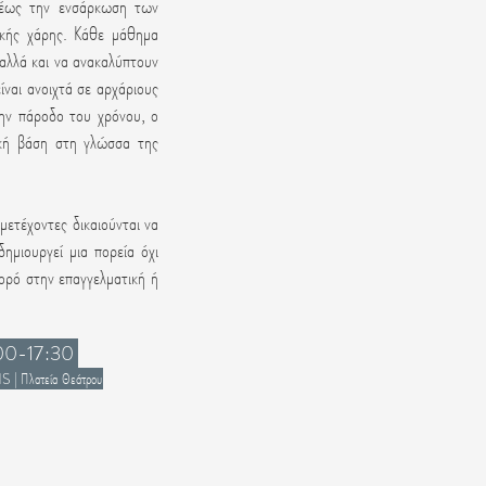
έως την ενσάρκωση των
ρικής χάρης. Κάθε μάθημα
 αλλά και να ανακαλύπτουν
ναι ανοιχτά σε αρχάριους
ην πάροδο του χρόνου, ο
ρκή βάση στη γλώσσα της
ετέχοντες δικαιούνται να
ημιουργεί μια πορεία όχι
χορό στην επαγγελματική ή
00-17:30
λατεία Θεάτρου