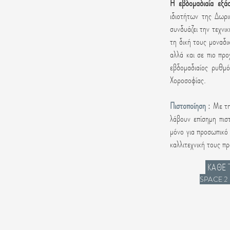
Η εβδομαδιαία εξάσ
ιδιοτήτων της Δωρι
συνδυάζει την τεχνι
τη δική τους μοναδ
αλλά και σε πιο πρ
εβδομαδιαίος ρυθμό
Χοροσοφίας.
Πιστοποίηση
: Με τ
λάβουν επίσημη πι
μόνο για προσωπικό 
καλλιτεχνική τους πρ
ΚΑΘΕ 
SPACE 2 | 