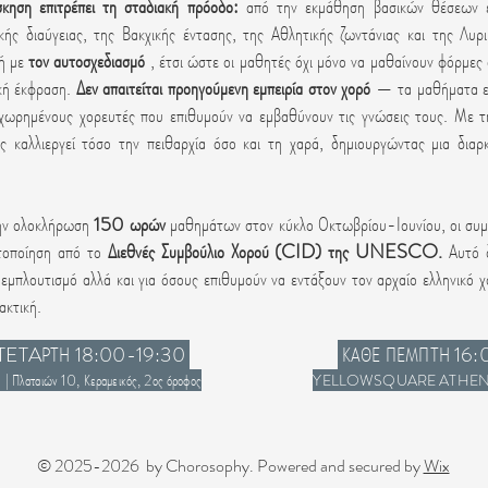
κηση επιτρέπει τη σταδιακή πρόοδο:
από την εκμάθηση βασικών θέσεων 
κής διαύγειας, της Βακχικής έντασης, της Αθλητικής ζωντάνιας και της Λυ
κή με
τον αυτοσχεδιασμό
, έτσι ώστε οι μαθητές όχι μόνο να μαθαίνουν φόρμες
ική έκφραση.
Δεν απαιτείται προηγούμενη εμπειρία στον χορό
— τα μαθήματα εί
οχωρημένους χορευτές που επιθυμούν να εμβαθύνουν τις γνώσεις τους. Με τ
ς καλλιεργεί τόσο την πειθαρχία όσο και τη χαρά, δημιουργώντας μια δια
ην ολοκλήρωση
150 ωρών
μαθημάτων στον κύκλο Οκτωβρίου-Ιουνίου, οι συμμ
στοποίηση από το
Διεθνές Συμβούλιο Χορού (CID) της UNESCO.
Αυτό δ
εμπλουτισμό αλλά και για όσους επιθυμούν να εντάξουν τον αρχαίο ελληνικό 
ακτική.
TETAΡΤΗ 18:00-19:30
ΚΑΘΕ ΠΕΜΠΤΗ 16:
Πλαταιών 10, Κεραμεικός, 2ος όροφος
YELLOWSQUARE ATHENS | Π
© 2025-2026 by Chorosophy. Powered and secured by
Wix