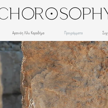
Αρσινόη Λίλυ Καραδήμα
Προγράμματα
Συχ