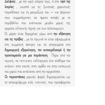
Δελφούς
, με την ιερή ιστορία τους, ή στο
νησί της
Ικαρίας
, γνωστό για τις ζωντανές χορευτικές
παραδόσεις και τη μακροζωία του — και φέρνουν
τους συμμετέχοντες σε άμεση επαφή με το
περιβάλλον που ενέπνευσε μεγάλο μέρος της
αρχαίας ελληνικής τέχνης και των τελετουργιών.
Οι μέρες είναι δομημένες γύρω από
την εξάσκηση
και τις πρόβες
, με τα πρωινά να είναι αφιερωμένα
στη σωματική άσκηση και τα απογεύματα στη
δημιουργική εξερεύνηση, τον αυτοσχεδιασμό ή την
προετοιμασία για μια παράσταση
. Πέρα από την
τεχνική, τα retreats καλλιεργούν ένα αίσθημα του
ανήκειν: στον εαυτό, στην ομάδα και στην καταγωγή
του χορού που εκτείνεται από την αρχαιότητα.
Οι παραστάσεις
μερικές φορές δημιουργούνται ως
το αποκορύφωμα ενός retreat, που προσφέρεται
σε χώρους με νόημα ή φυσικά τοπία. Αυτές οι
στιγμές επιτρέπουν στους συμμετέχοντες να
ενσαρκώσουν όσα έχουν μάθει και να τα μοιραστούν
με άλλους — μια χειρονομία που απηχεί το κοινοτικό